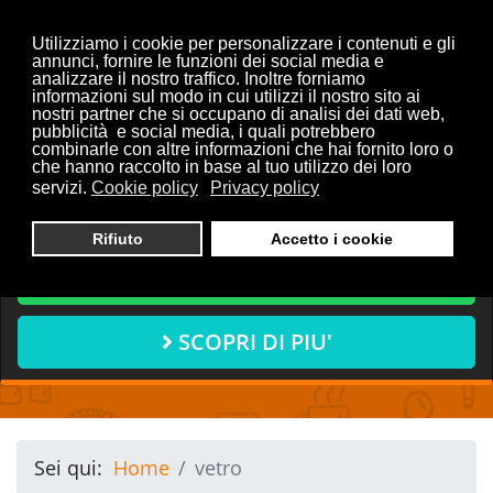
Utilizziamo i cookie per personalizzare i contenuti e gli
annunci, fornire le funzioni dei social media e
analizzare il nostro traffico. Inoltre forniamo
informazioni sul modo in cui utilizzi il nostro sito ai
Vuoi discutere con noi del
nostri partner che si occupano di analisi dei dati web,
pubblicità e social media, i quali potrebbero
tuo progetto?
combinarle con altre informazioni che hai fornito loro o
che hanno raccolto in base al tuo utilizzo dei loro
servizi.
Cookie policy
Privacy policy
CONTATTACI ORA
Rifiuto
Accetto i cookie
CHIAMA ORA
SCOPRI DI PIU'
Sei qui:
Home
vetro