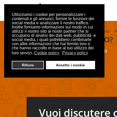
Utilizziamo i cookie per personalizzare i
contenuti e gli annunci, fornire le funzioni dei
social media e analizzare il nostro traffico.
Inoltre forniamo informazioni sul modo in cui
Home
E-commerce
Cosa dicono di noi
P
utilizzi il nostro sito ai nostri partner che si
occupano di analisi dei dati web, pubblicità e
SERVE AIUTO?
social media, i quali potrebbero combinarle
con altre informazioni che hai fornito loro o
che hanno raccolto in base al tuo utilizzo dei
CHATTA CON NOI
loro servizi.
Cookie policy
Privacy policy
ONLINE,
SCRIVICI ORA!
Rifiuto
Accetto i cookie
Vuoi discutere 