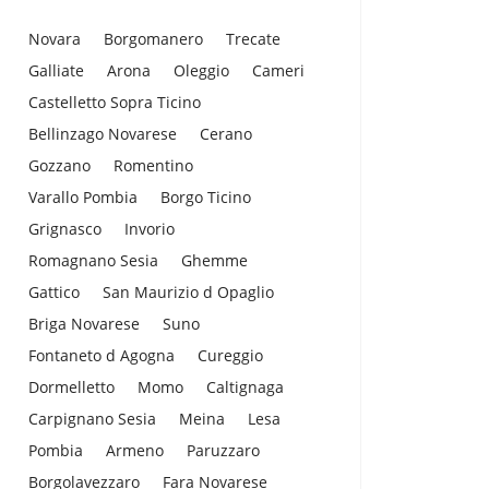
Novara
Borgomanero
Trecate
Galliate
Arona
Oleggio
Cameri
Castelletto Sopra Ticino
Bellinzago Novarese
Cerano
Gozzano
Romentino
Varallo Pombia
Borgo Ticino
Grignasco
Invorio
Romagnano Sesia
Ghemme
Gattico
San Maurizio d Opaglio
Briga Novarese
Suno
Fontaneto d Agogna
Cureggio
Dormelletto
Momo
Caltignaga
Carpignano Sesia
Meina
Lesa
Pombia
Armeno
Paruzzaro
Borgolavezzaro
Fara Novarese