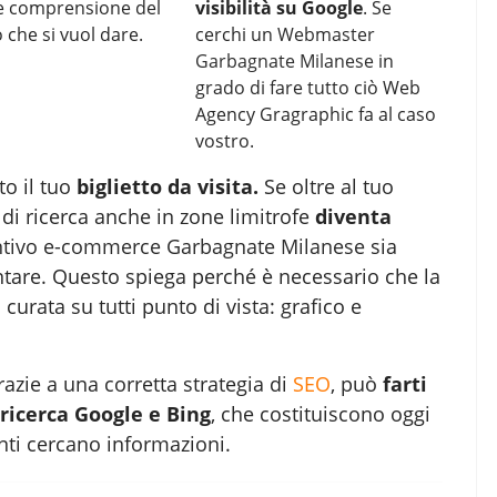
 e comprensione del
visibilità su Google
. Se
che si vuol dare.
cerchi un
Webmaster
Garbagnate Milanese
in
grado di fare tutto ciò Web
Agency Gragraphic fa al caso
vostro.
to il tuo
biglietto da visita.
Se oltre al tuo
di ricerca anche in zone limitrofe
diventa
ntivo e-commerce Garbagnate Milanese
sia
ntare. Questo spiega perché è necessario che la
curata su tutti punto di vista: grafico e
azie a una corretta strategia di
SEO
, può
farti
 ricerca Google e Bing
, che costituiscono oggi
ienti cercano informazioni.