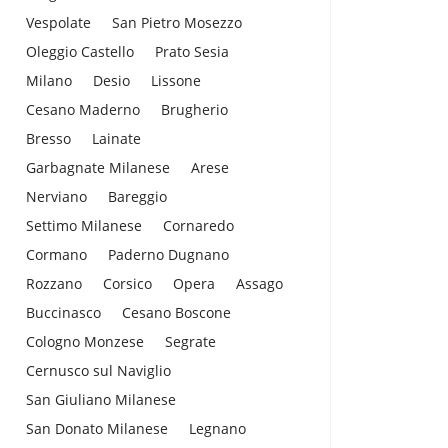
Vespolate
San Pietro Mosezzo
Oleggio Castello
Prato Sesia
Milano
Desio
Lissone
Cesano Maderno
Brugherio
Bresso
Lainate
Garbagnate Milanese
Arese
Nerviano
Bareggio
Settimo Milanese
Cornaredo
Cormano
Paderno Dugnano
Rozzano
Corsico
Opera
Assago
Buccinasco
Cesano Boscone
Cologno Monzese
Segrate
Cernusco sul Naviglio
San Giuliano Milanese
San Donato Milanese
Legnano