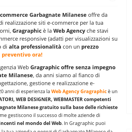
e-commerce Garbagnate Milanese
offre da
di realizzazione siti e-commerce per la tua
orni,
Gragraphic
è la
Web Agency
che stavi
erce responsive (adatti per visualizzazioni su
o di
alta professionalità
con un
prezzo
 preventivo ora!
a Agenzia Web
Gragraphic offre senza impegno
ate Milanese
, da anni siamo al fianco di
ogettazione, gestione e
realizzazione e-
 20 anni di esperienza la
Web Agency Gragraphic
è un
ORI, WEB DESIGNER, WEBMASTER competenti
nate Milanese gratuito sulla base delle richieste
me gestiscono il successo di molte aziende di
incenti nel mondo del Web
. In Gragraphic puoi
 la tua azienda o negozi di Garbagnate Milanese da