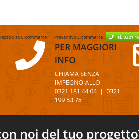
rezzo Sito E-commerce
Preventivo E-commerce
Tel. 0321 1
PER
MAGGIORI
INFO
CHIAMA SENZA
IMPEGNO
ALLO
0321 181 44 04
| 0321
199 53 78
con noi del tuo progetto