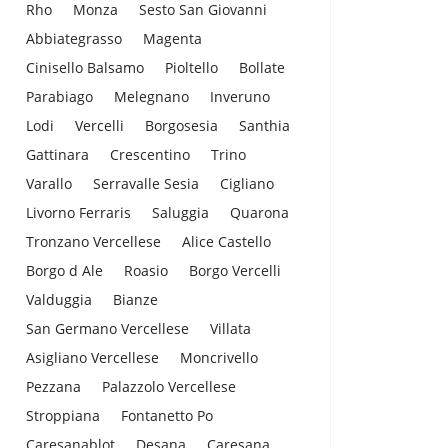
Rho
Monza
Sesto San Giovanni
Abbiategrasso
Magenta
Cinisello Balsamo
Pioltello
Bollate
Parabiago
Melegnano
Inveruno
Lodi
Vercelli
Borgosesia
Santhia
Gattinara
Crescentino
Trino
Varallo
Serravalle Sesia
Cigliano
Livorno Ferraris
Saluggia
Quarona
Tronzano Vercellese
Alice Castello
Borgo d Ale
Roasio
Borgo Vercelli
Valduggia
Bianze
San Germano Vercellese
Villata
Asigliano Vercellese
Moncrivello
Pezzana
Palazzolo Vercellese
Stroppiana
Fontanetto Po
Caresanablot
Desana
Caresana