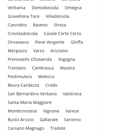
Verbania
Domodossola
Omegna
Gravellona Toce
Villadossola
Cannobio
Baveno
Stresa
Crevoladossola
Casale Corte Cerro
Ornavasso
Pieve Vergonte
Ghiffa
Mergozzo
Varzo
Arizzano
Premosello Chiovenda
Vogogna
Trontano
Cambiasca
Masera
Piedimulera
Malesco
Beura Cardezza
Crodo
San Bernardino Verbano
Valstrona
Santa Maria Maggiore
Montecrestese
Vignone
Varese
Busto Arsizio
Gallarate
Saronno
Cassano Magnago
Tradate